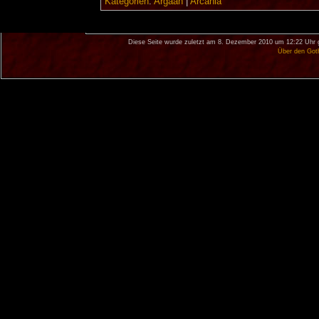
Kategorien
:
Argaan
|
Arcania
Diese Seite wurde zuletzt am 8. Dezember 2010 um 12:22 Uhr 
Über den Got