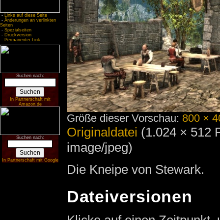
-
Links auf diese Seite
-
Änderungen an verlinkten
Seiten
-
Spezialseiten
-
Druckversion
-
Permanenter Link
Suchen nach:
In Partnerschaft mit
Amazon.de
Größe dieser Vorschau:
800 × 4
Originaldatei
‎
(1.024 × 512 
Suchen nach:
image/jpeg)
In Partnerschaft mit Google
Die Kneipe von Stewark.
Dateiversionen