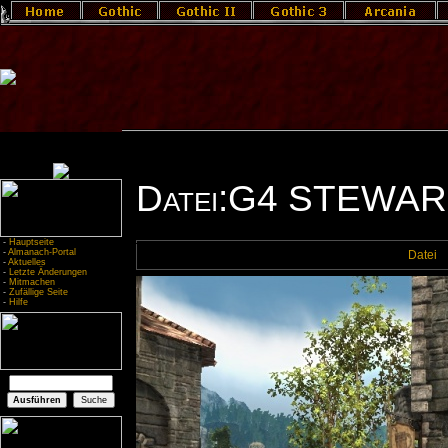
Datei:G4 STEWAR
-
Hauptseite
-
Almanach-Portal
Datei
-
Aktuelles
-
Letzte Änderungen
-
Mitmachen
-
Zufällige Seite
-
Hilfe