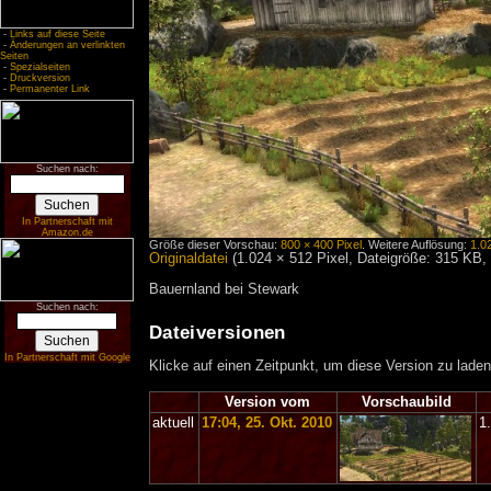
-
Links auf diese Seite
-
Änderungen an verlinkten
Seiten
-
Spezialseiten
-
Druckversion
-
Permanenter Link
Suchen nach:
In Partnerschaft mit
Amazon.de
Größe dieser Vorschau:
800 × 400 Pixel
.
Weitere Auflösung:
1.0
Originaldatei
‎
(1.024 × 512 Pixel, Dateigröße: 315 KB
Bauernland bei Stewark
Suchen nach:
Dateiversionen
In Partnerschaft mit Google
Klicke auf einen Zeitpunkt, um diese Version zu laden
Version vom
Vorschaubild
aktuell
17:04, 25. Okt. 2010
1