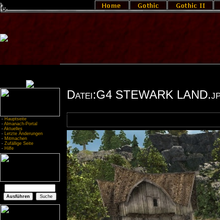
Datei:G4 STEWARK LAND.j
-
Hauptseite
-
Almanach-Portal
-
Aktuelles
-
Letzte Änderungen
-
Mitmachen
-
Zufällige Seite
-
Hilfe