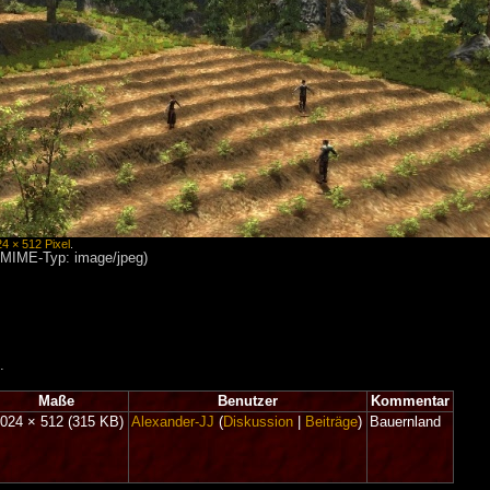
24 × 512 Pixel
.
, MIME-Typ: image/jpeg)
.
Maße
Benutzer
Kommentar
.024 × 512
(315 KB)
Alexander-JJ
(
Diskussion
|
Beiträge
)
Bauernland