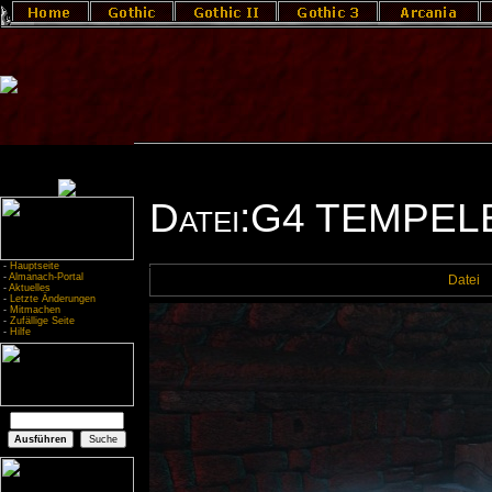
Datei:G4 TEMPEL
-
Hauptseite
-
Almanach-Portal
Datei
-
Aktuelles
-
Letzte Änderungen
-
Mitmachen
-
Zufällige Seite
-
Hilfe