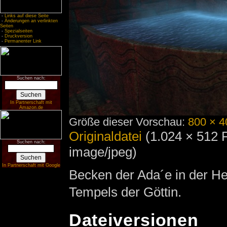
-
Links auf diese Seite
-
Änderungen an verlinkten
Seiten
-
Spezialseiten
-
Druckversion
-
Permanenter Link
Suchen nach:
In Partnerschaft mit
Amazon.de
Größe dieser Vorschau:
800 × 4
Originaldatei
‎
(1.024 × 512 
Suchen nach:
image/jpeg)
In Partnerschaft mit Google
Becken der Ada´e in der He
Tempels der Göttin.
Dateiversionen