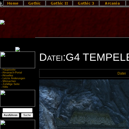
Datei:G4 TEMPE
-
Hauptseite
-
Almanach-Portal
Datei
-
Aktuelles
-
Letzte Änderungen
-
Mitmachen
-
Zufällige Seite
-
Hilfe