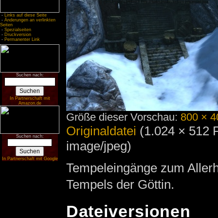
-
Links auf diese Seite
-
Änderungen an verlinkten
Seiten
-
Spezialseiten
-
Druckversion
-
Permanenter Link
Suchen nach:
In Partnerschaft mit
Amazon.de
Größe dieser Vorschau:
800 × 4
Originaldatei
‎
(1.024 × 512 
Suchen nach:
image/jpeg)
In Partnerschaft mit Google
Tempeleingänge zum Allerh
Tempels der Göttin.
Dateiversionen