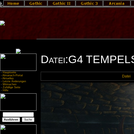
Datei:G4 TEMPE
-
Hauptseite
-
Almanach-Portal
Datei
-
Aktuelles
-
Letzte Änderungen
-
Mitmachen
-
Zufällige Seite
-
Hilfe