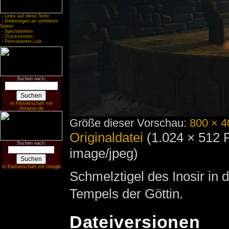
-
Links auf diese Seite
-
Änderungen an verlinkten
Seiten
-
Spezialseiten
-
Druckversion
-
Permanenter Link
Suchen nach:
In Partnerschaft mit
Amazon.de
Größe dieser Vorschau:
800 × 4
Originaldatei
‎
(1.024 × 512 
Suchen nach:
image/jpeg)
In Partnerschaft mit Google
Schmelztigel des Inosir in
Tempels der Göttin.
Dateiversionen