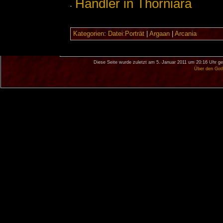
Händler in Thorniara
Kategorien
:
Datei:Porträt
|
Argaan
|
Arcania
Diese Seite wurde zuletzt am 5. Januar 2011 um 20:16 Uhr ge
Über den Got