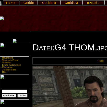
Datei:G4 THOM.jp
-
Hauptseite
-
Almanach-Portal
Datei
-
Aktuelles
-
Letzte Änderungen
-
Mitmachen
-
Zufällige Seite
-
Hilfe