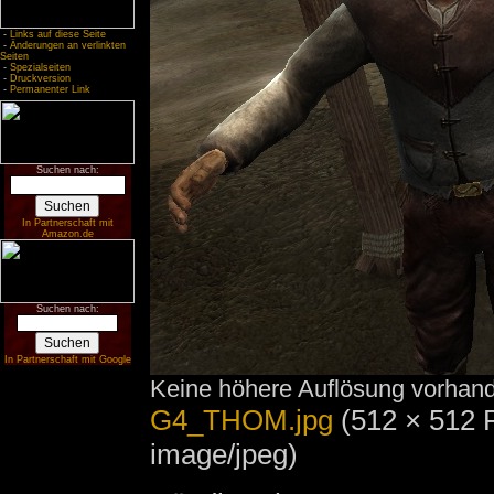
-
Links auf diese Seite
-
Änderungen an verlinkten
Seiten
-
Spezialseiten
-
Druckversion
-
Permanenter Link
Suchen nach:
In Partnerschaft mit
Amazon.de
Suchen nach:
In Partnerschaft mit Google
Keine höhere Auflösung vorhan
G4_THOM.jpg
‎
(512 × 512 
image/jpeg)