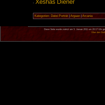
Xeshas Diener
Kategorien
:
Datei:Porträt
|
Argaan
|
Arcania
Diese Seite wurde zuletzt am 5. Januar 2011 um 20:17 Uhr ge
Über den Got