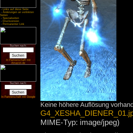
-
Links auf diese Seite
-
Änderungen an verlinkten
Seiten
-
Spezialseiten
-
Druckversion
-
Permanenter Link
Suchen nach:
In Partnerschaft mit
Amazon.de
Suchen nach:
In Partnerschaft mit Google
Keine höhere Auflösung vorhan
G4_XESHA_DIENER_01.j
MIME-Typ: image/jpeg)