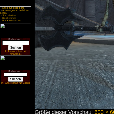
-
Links auf diese Seite
-
Änderungen an verlinkten
Seiten
-
Spezialseiten
-
Druckversion
-
Permanenter Link
Suchen nach:
In Partnerschaft mit
Amazon.de
Suchen nach:
In Partnerschaft mit Google
Größe dieser Vorschau:
600 × 6