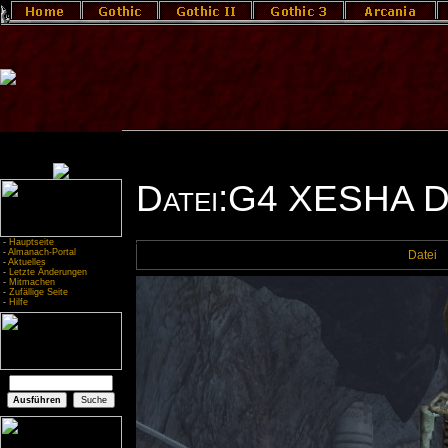
Datei:G4 XESHA D
-
Hauptseite
-
Almanach-Portal
Datei
-
Aktuelles
-
Letzte Änderungen
-
Mitmachen
-
Zufällige Seite
-
Hilfe