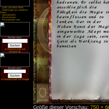
-
Links auf diese Seite
-
Änderungen an verlinkten
Seiten
-
Spezialseiten
-
Druckversion
-
Permanenter Link
Suchen nach:
In Partnerschaft mit
Amazon.de
Suchen nach:
In Partnerschaft mit Google
Größe dieser Vorschau:
750 × 6