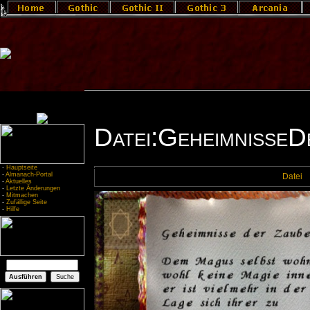
Datei:GeheimnisseD
-
Hauptseite
-
Almanach-Portal
Datei
-
Aktuelles
-
Letzte Änderungen
-
Mitmachen
-
Zufällige Seite
-
Hilfe