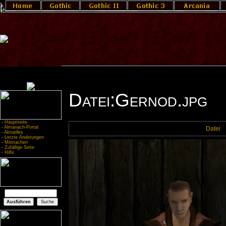
Datei:Gernod.jpg
-
Hauptseite
-
Almanach-Portal
Datei
-
Aktuelles
-
Letzte Änderungen
-
Mitmachen
-
Zufällige Seite
-
Hilfe