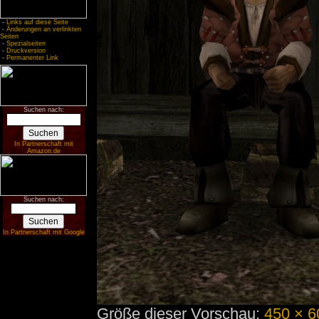
-
Links auf diese Seite
-
Änderungen an verlinkten
Seiten
-
Spezialseiten
-
Druckversion
-
Permanenter Link
Suchen nach:
In Partnerschaft mit
Amazon.de
Suchen nach:
In Partnerschaft mit Google
Größe dieser Vorschau:
450 × 6