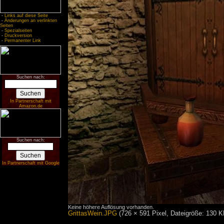
-
Links auf diese Seite
-
Änderungen an verlinkten
Seiten
-
Spezialseiten
-
Druckversion
-
Permanenter Link
Suchen nach:
In Partnerschaft mit
Amazon.de
Suchen nach:
In Partnerschaft mit Google
Keine höhere Auflösung vorhanden.
GrittasWein.JPG
‎
(726 × 591 Pixel, Dateigröße: 130 