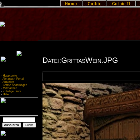
Datei:GrittasWein.JPG
-
Hauptseite
-
Almanach-Portal
-
Aktuelles
-
Letzte Änderungen
-
Mitmachen
-
Zufällige Seite
-
Hilfe