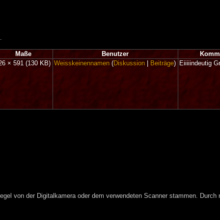
.
Maße
Benutzer
Komme
26 × 591
(130 KB)
Weisskeinennamen
(
Diskussion
|
Beiträge
)
Eiiiiindeutig G
r Regel von der Digitalkamera oder dem verwendeten Scanner stammen. Durch na