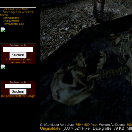
-
Links auf diese Seite
-
Änderungen an verlinkten
Seiten
-
Spezialseiten
-
Druckversion
-
Permanenter Link
Suchen nach:
In Partnerschaft mit
Amazon.de
Suchen nach:
In Partnerschaft mit Google
Größe dieser Vorschau:
769 × 600 Pixel
.
Weitere Auflösung:
800
Originaldatei
‎
(800 × 624 Pixel, Dateigröße: 79 KB, M