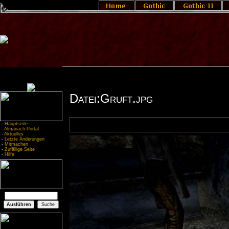
Datei:Gruft.jpg
-
Hauptseite
-
Almanach-Portal
-
Aktuelles
-
Letzte Änderungen
-
Mitmachen
-
Zufällige Seite
-
Hilfe