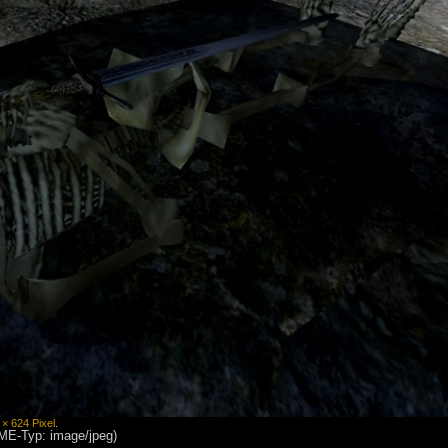
 × 624 Pixel
.
IME-Typ: image/jpeg)