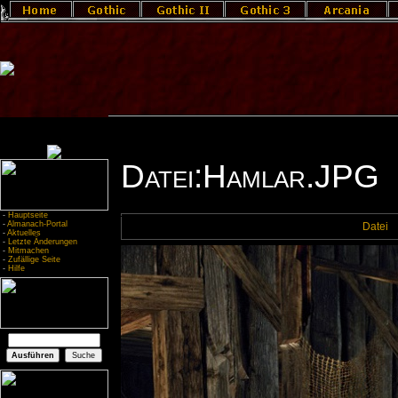
Datei:Hamlar.JPG
-
Hauptseite
-
Almanach-Portal
Datei
-
Aktuelles
-
Letzte Änderungen
-
Mitmachen
-
Zufällige Seite
-
Hilfe