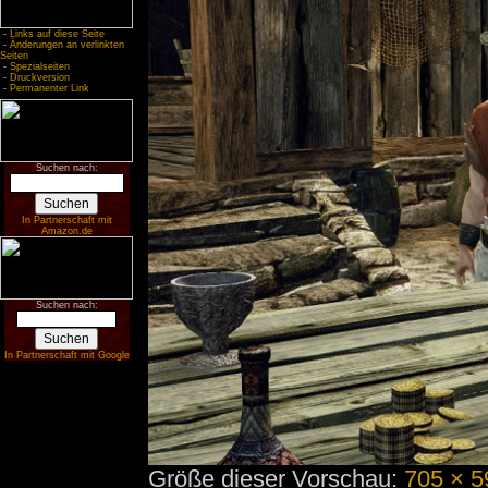
-
Links auf diese Seite
-
Änderungen an verlinkten
Seiten
-
Spezialseiten
-
Druckversion
-
Permanenter Link
Suchen nach:
In Partnerschaft mit
Amazon.de
Suchen nach:
In Partnerschaft mit Google
Größe dieser Vorschau:
705 × 5