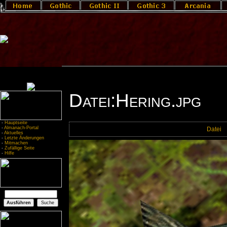
Datei:Hering.jpg
-
Hauptseite
-
Almanach-Portal
Datei
-
Aktuelles
-
Letzte Änderungen
-
Mitmachen
-
Zufällige Seite
-
Hilfe