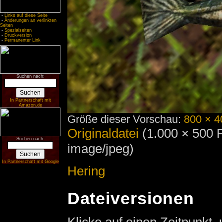
-
Links auf diese Seite
-
Änderungen an verlinkten
Seiten
-
Spezialseiten
-
Druckversion
-
Permanenter Link
Suchen nach:
In Partnerschaft mit
Amazon.de
Größe dieser Vorschau:
800 × 4
Originaldatei
‎
(1.000 × 500 
Suchen nach:
image/jpeg)
In Partnerschaft mit Google
Hering
Dateiversionen