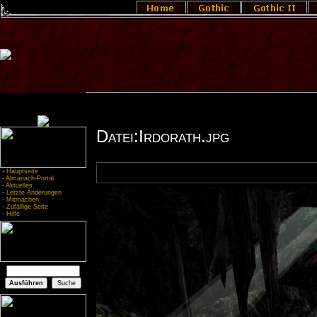
Datei:Irdorath.jpg
-
Hauptseite
-
Almanach-Portal
-
Aktuelles
-
Letzte Änderungen
-
Mitmachen
-
Zufällige Seite
-
Hilfe