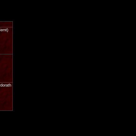
ernt)
rdorath