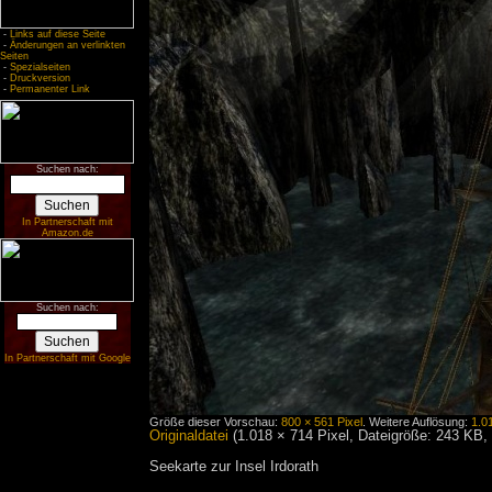
-
Links auf diese Seite
-
Änderungen an verlinkten
Seiten
-
Spezialseiten
-
Druckversion
-
Permanenter Link
Suchen nach:
In Partnerschaft mit
Amazon.de
Suchen nach:
In Partnerschaft mit Google
Größe dieser Vorschau:
800 × 561 Pixel
.
Weitere Auflösung:
1.0
Originaldatei
‎
(1.018 × 714 Pixel, Dateigröße: 243 KB
Seekarte zur Insel Irdorath