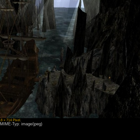
18 × 714 Pixel
.
, MIME-Typ: image/jpeg)