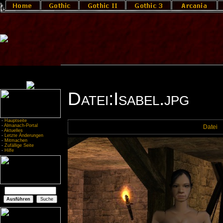
Datei:Isabel.jpg
-
Hauptseite
-
Almanach-Portal
Datei
-
Aktuelles
-
Letzte Änderungen
-
Mitmachen
-
Zufällige Seite
-
Hilfe