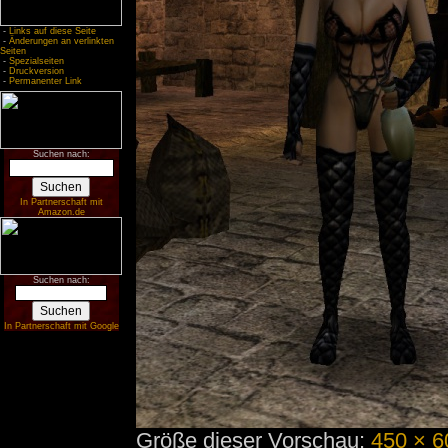
-
Links auf diese Seite
-
Änderungen an verlinkten
Seiten
-
Spezialseiten
-
Druckversion
-
Permanenter Link
Suchen nach:
In Partnerschaft mit
Amazon.de
Suchen nach:
In Partnerschaft mit Google
Größe dieser Vorschau:
450 × 6