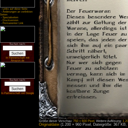
-
Links auf diese Seite
-
Änderungen an verlinkten
Seiten
-
Spezialseiten
-
Druckversion
-
Permanenter Link
Suchen nach:
In Partnerschaft mit
Amazon.de
Suchen nach:
In Partnerschaft mit Google
Größe dieser Vorschau:
750 × 600 Pixel
.
Weitere Auflösung:
1.2
Originaldatei
‎
(1.200 × 960 Pixel, Dateigröße: 367 KB