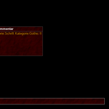
mmentar
rie:Schrift
Kategorie:Gothic II