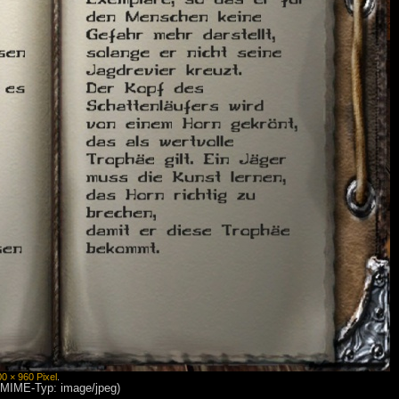
00 × 960 Pixel
.
, MIME-Typ: image/jpeg)