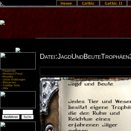
Datei:JagdUndBeuteTrophäen
-
Hauptseite
-
Almanach-Portal
-
Aktuelles
-
Letzte Änderungen
-
Mitmachen
-
Zufällige Seite
-
Hilfe