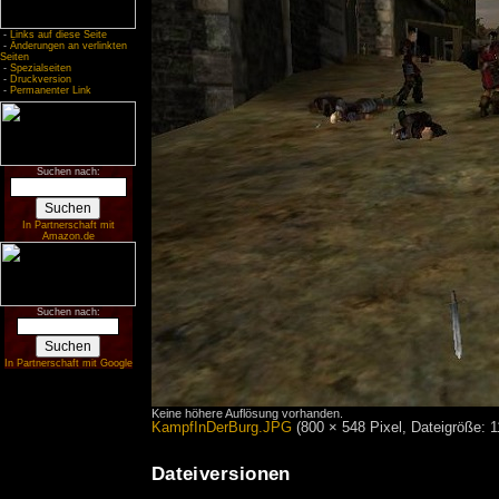
-
Links auf diese Seite
-
Änderungen an verlinkten
Seiten
-
Spezialseiten
-
Druckversion
-
Permanenter Link
Suchen nach:
In Partnerschaft mit
Amazon.de
Suchen nach:
In Partnerschaft mit Google
Keine höhere Auflösung vorhanden.
KampfInDerBurg.JPG
‎
(800 × 548 Pixel, Dateigröße:
Dateiversionen