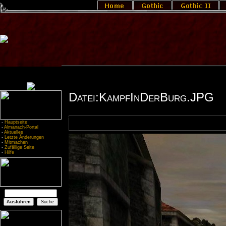
Datei:KampfInDerBurg.JPG
-
Hauptseite
-
Almanach-Portal
-
Aktuelles
-
Letzte Änderungen
-
Mitmachen
-
Zufällige Seite
-
Hilfe