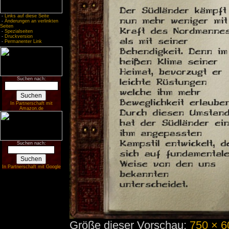
-
Links auf diese Seite
-
Änderungen an verlinkten
Seiten
-
Spezialseiten
-
Druckversion
-
Permanenter Link
Suchen nach:
In Partnerschaft mit
Amazon.de
Suchen nach:
In Partnerschaft mit Google
Größe dieser Vorschau:
750 × 6