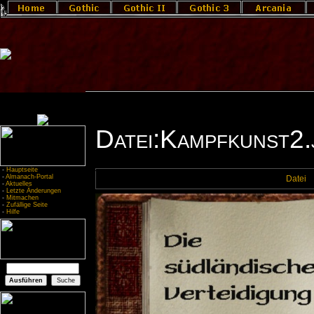
Datei:Kampfkunst2.
-
Hauptseite
-
Almanach-Portal
Datei
-
Aktuelles
-
Letzte Änderungen
-
Mitmachen
-
Zufällige Seite
-
Hilfe