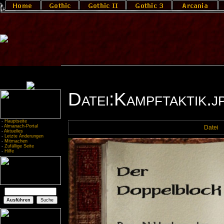
Datei:Kampftaktik.j
-
Hauptseite
-
Almanach-Portal
Datei
-
Aktuelles
-
Letzte Änderungen
-
Mitmachen
-
Zufällige Seite
-
Hilfe