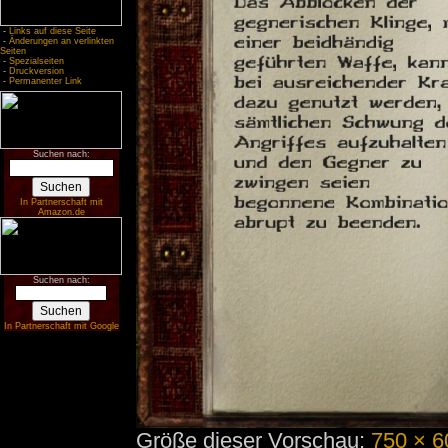
-
Links auf diese Seite
-
Änderungen an verlinkten
Seiten
-
Spezialseiten
-
Druckversion
-
Permanenter Link
Suchen nach:
In Partnerschaft mit
Amazon.de
Suchen nach:
In Partnerschaft mit Google
Größe dieser Vorschau:
750 × 6