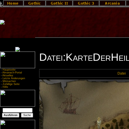
Datei:KarteDerHeil
-
Hauptseite
-
Almanach-Portal
Datei
-
Aktuelles
-
Letzte Änderungen
-
Mitmachen
-
Zufällige Seite
-
Hilfe