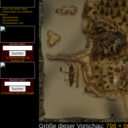
-
Links auf diese Seite
-
Änderungen an verlinkten
Seiten
-
Spezialseiten
-
Druckversion
-
Permanenter Link
Suchen nach:
In Partnerschaft mit
Amazon.de
Suchen nach:
In Partnerschaft mit Google
Größe dieser Vorschau:
798 × 6