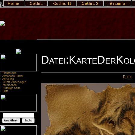
Datei:KarteDerKol
-
Hauptseite
-
Almanach-Portal
Datei
-
Aktuelles
-
Letzte Änderungen
-
Mitmachen
-
Zufällige Seite
-
Hilfe