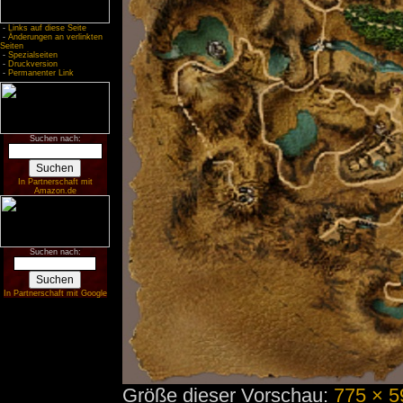
-
Links auf diese Seite
-
Änderungen an verlinkten
Seiten
-
Spezialseiten
-
Druckversion
-
Permanenter Link
Suchen nach:
In Partnerschaft mit
Amazon.de
Suchen nach:
In Partnerschaft mit Google
Größe dieser Vorschau:
775 × 5