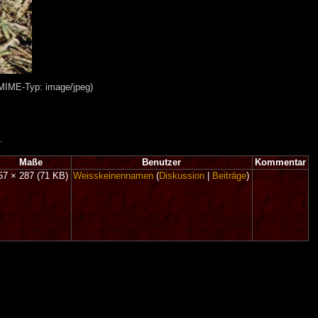
 MIME-Typ: image/jpeg)
.
Maße
Benutzer
Kommentar
57 × 287
(71 KB)
Weisskeinennamen
(
Diskussion
|
Beiträge
)