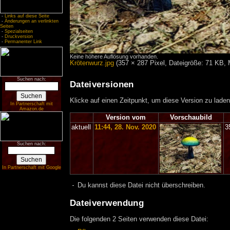
-
Links auf diese Seite
-
Änderungen an verlinkten
Seiten
-
Spezialseiten
-
Druckversion
-
Permanenter Link
Keine höhere Auflösung vorhanden.
Krötenwurz.jpg
‎
(357 × 287 Pixel, Dateigröße: 71 KB,
Suchen nach:
Dateiversionen
Klicke auf einen Zeitpunkt, um diese Version zu laden
In Partnerschaft mit
Amazon.de
Version vom
Vorschaubild
aktuell
11:44, 28. Nov. 2020
3
Suchen nach:
In Partnerschaft mit Google
Du kannst diese Datei nicht überschreiben.
Dateiverwendung
Die folgenden 2 Seiten verwenden diese Datei: