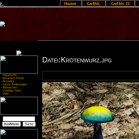
Datei:Krötenwurz.jpg
-
Hauptseite
-
Almanach-Portal
-
Aktuelles
-
Letzte Änderungen
-
Mitmachen
-
Zufällige Seite
-
Hilfe