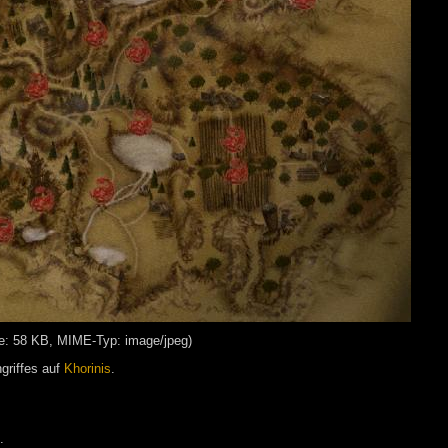
ße: 58 KB, MIME-Typ: image/jpeg)
griffes auf
Khorinis
.
.