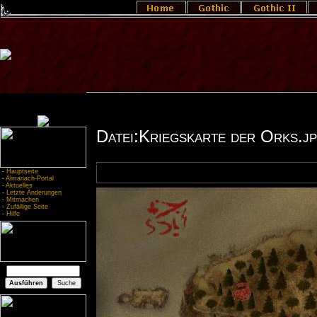
Datei:Kriegskarte der Orks.j
-
Hauptseite
-
Almanach-Portal
-
Aktuelles
-
Letzte Änderungen
-
Mitmachen
-
Zufällige Seite
-
Hilfe