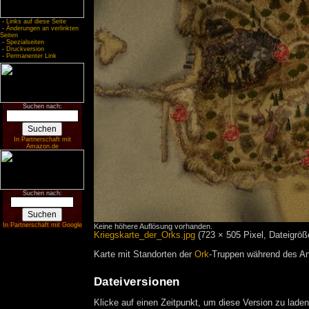
-
Links auf diese Seite
-
Änderungen an verlinkten
Seiten
-
Spezialseiten
-
Druckversion
-
Permanenter Link
Suchen nach:
In Partnerschaft mit
Amazon.de
Suchen nach:
In Partnerschaft mit Google
Keine höhere Auflösung vorhanden.
Kriegskarte_der_Orks.jpg
‎
(723 × 505 Pixel, Dateigrö
Karte mit Standorten der
Ork
-Truppen während des An
Dateiversionen
Klicke auf einen Zeitpunkt, um diese Version zu laden