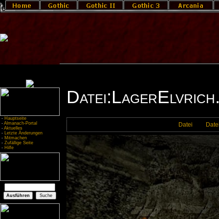
Datei:LagerElvrich
-
Hauptseite
-
Almanach-Portal
Datei
Date
-
Aktuelles
-
Letzte Änderungen
-
Mitmachen
-
Zufällige Seite
-
Hilfe