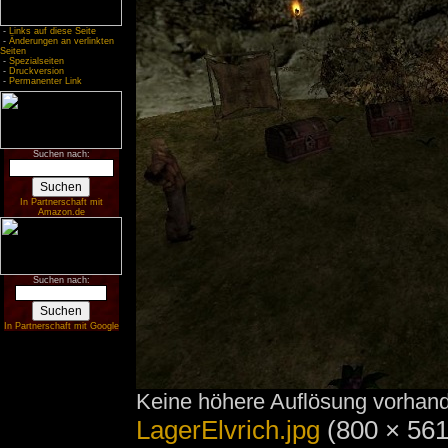
-
Links auf diese Seite
-
Änderungen an verlinkten
Seiten
-
Spezialseiten
-
Druckversion
-
Permanenter Link
Suchen nach:
In Partnerschaft mit
Amazon.de
Suchen nach:
In Partnerschaft mit Google
Keine höhere Auflösung vorhan
LagerElvrich.jpg
‎
(800 × 561