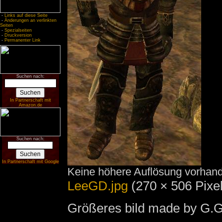
-
Links auf diese Seite
-
Änderungen an verlinkten
Seiten
-
Spezialseiten
-
Druckversion
-
Permanenter Link
Suchen nach:
In Partnerschaft mit
Amazon.de
Suchen nach:
In Partnerschaft mit Google
Keine höhere Auflösung vorhan
LeeGD.jpg
‎
(270 × 506 Pixe
Größeres bild made by G.Gi