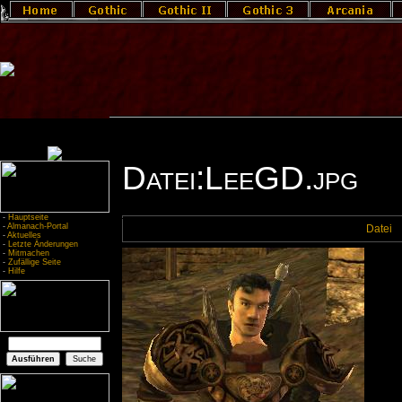
Datei:LeeGD.jpg
-
Hauptseite
-
Almanach-Portal
Datei
-
Aktuelles
-
Letzte Änderungen
-
Mitmachen
-
Zufällige Seite
-
Hilfe