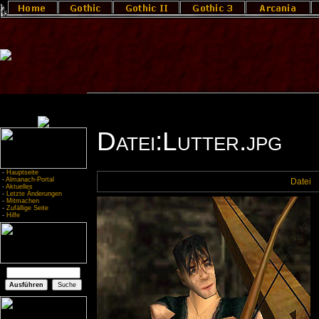
Datei:Lutter.jpg
-
Hauptseite
-
Almanach-Portal
Datei
-
Aktuelles
-
Letzte Änderungen
-
Mitmachen
-
Zufällige Seite
-
Hilfe