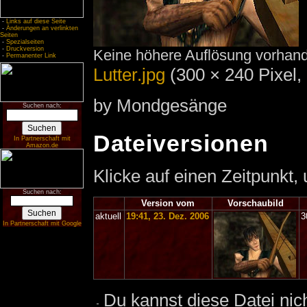
-
Links auf diese Seite
-
Änderungen an verlinkten
Seiten
-
Spezialseiten
-
Druckversion
Keine höhere Auflösung vorhan
-
Permanenter Link
Lutter.jpg
‎
(300 × 240 Pixel
by Mondgesänge
Suchen nach:
Dateiversionen
In Partnerschaft mit
Amazon.de
Klicke auf einen Zeitpunkt,
Suchen nach:
Version vom
Vorschaubild
aktuell
19:41, 23. Dez. 2006
3
In Partnerschaft mit Google
Du kannst diese Datei nic