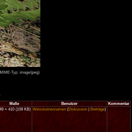
 MIME-Typ: image/jpeg)
.
Maße
Benutzer
Kommentar
49 × 410
(109 KB)
Weisskeinennamen
(
Diskussion
|
Beiträge
)