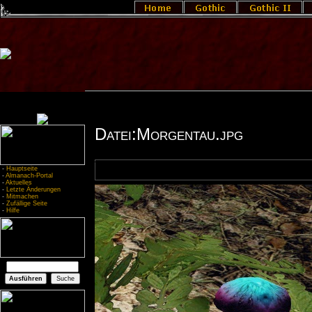
Datei:Morgentau.jpg
-
Hauptseite
-
Almanach-Portal
-
Aktuelles
-
Letzte Änderungen
-
Mitmachen
-
Zufällige Seite
-
Hilfe