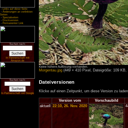
-
Links auf diese Seite
-
Änderungen an verlinkten
Seiten
-
Spezialseiten
-
Druckversion
-
Permanenter Link
Suchen nach:
In Partnerschaft mit
Amazon.de
Keine höhere Auflösung vorhanden.
Morgentau.jpg
‎
(449 × 410 Pixel, Dateigröße: 109 KB,
Suchen nach:
Dateiversionen
Klicke auf einen Zeitpunkt, um diese Version zu laden
In Partnerschaft mit Google
Version vom
Vorschaubild
aktuell
22:10, 26. Nov. 2020
4