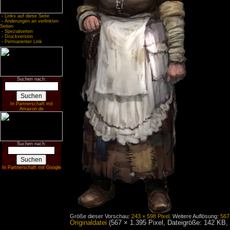
-
Links auf diese Seite
-
Änderungen an verlinkten
Seiten
-
Spezialseiten
-
Druckversion
-
Permanenter Link
Suchen nach:
In Partnerschaft mit
Amazon.de
Suchen nach:
In Partnerschaft mit Google
Größe dieser Vorschau:
243 × 598 Pixel
.
Weitere Auflösung:
567
Originaldatei
‎
(567 × 1.395 Pixel, Dateigröße: 142 KB