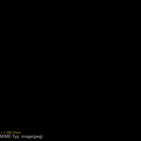
 × 1.395 Pixel
.
, MIME-Typ: image/jpeg)