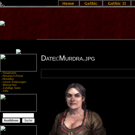
Datei:Murdra.jpg
-
Hauptseite
-
Almanach-Portal
-
Aktuelles
-
Letzte Änderungen
-
Mitmachen
-
Zufällige Seite
-
Hilfe