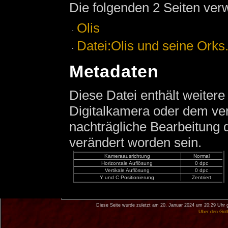
Die folgenden 2 Seiten ver
Olis
Datei:Olis und seine Orks
Metadaten
Diese Datei enthält weitere
Digitalkamera oder dem v
nachträgliche Bearbeitung d
verändert worden sein.
Kameraausrichtung
Normal
Horizontale Auflösung
0 dpc
Vertikale Auflösung
0 dpc
Y und C Positionierung
Zentriert
Diese Seite wurde zuletzt am 20. Januar 2024 um 20:29 Uhr 
Über den Got