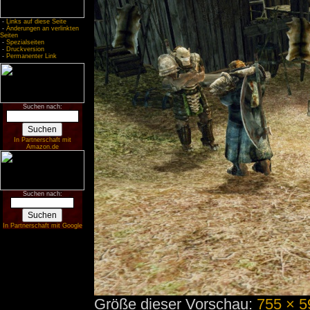
-
Links auf diese Seite
-
Änderungen an verlinkten
Seiten
-
Spezialseiten
-
Druckversion
-
Permanenter Link
Suchen nach:
In Partnerschaft mit
Amazon.de
Suchen nach:
In Partnerschaft mit Google
Größe dieser Vorschau:
755 × 5