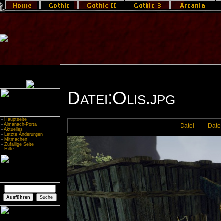
Datei:Olis.jpg
-
Hauptseite
-
Almanach-Portal
Datei
Date
-
Aktuelles
-
Letzte Änderungen
-
Mitmachen
-
Zufällige Seite
-
Hilfe