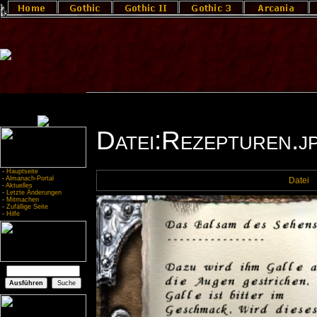
Datei:Rezepturen.j
-
Hauptseite
-
Almanach-Portal
Datei
-
Aktuelles
-
Letzte Änderungen
-
Mitmachen
-
Zufällige Seite
-
Hilfe