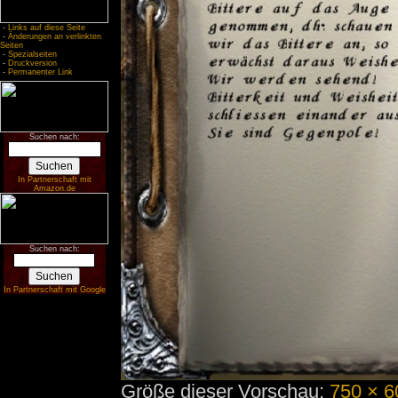
-
Links auf diese Seite
-
Änderungen an verlinkten
Seiten
-
Spezialseiten
-
Druckversion
-
Permanenter Link
Suchen nach:
In Partnerschaft mit
Amazon.de
Suchen nach:
In Partnerschaft mit Google
Größe dieser Vorschau:
750 × 6