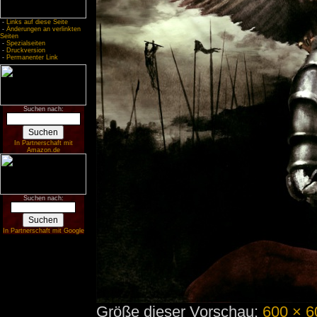
-
Links auf diese Seite
-
Änderungen an verlinkten
Seiten
-
Spezialseiten
-
Druckversion
-
Permanenter Link
Suchen nach:
In Partnerschaft mit
Amazon.de
Suchen nach:
In Partnerschaft mit Google
Größe dieser Vorschau:
600 × 6