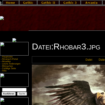
Datei:Rhobar3.jpg
-
Hauptseite
-
Almanach-Portal
Datei
Date
-
Aktuelles
-
Letzte Änderungen
-
Mitmachen
-
Zufällige Seite
-
Hilfe