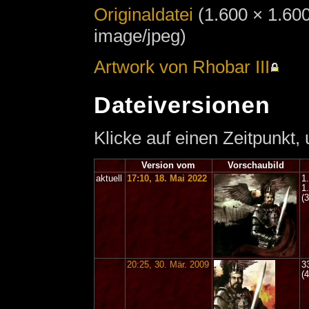
Originaldatei
‎
(1.600 × 1.60
image/jpeg)
Artwork von Rhobar III
Dateiversionen
Klicke auf einen Zeitpunkt,
Version vom
Vorschaubild
aktuell
17:10, 18. Mai 2022
1
1
(
20:25, 30. Mär. 2009
3
(