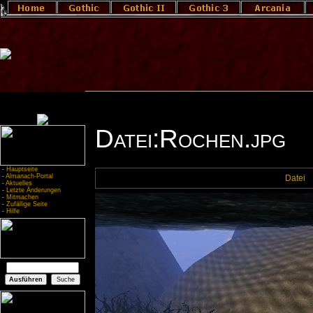
Datei:Rochen.jpg
-
Hauptseite
-
Almanach-Portal
Datei
-
Aktuelles
-
Letzte Änderungen
-
Mitmachen
-
Zufällige Seite
-
Hilfe