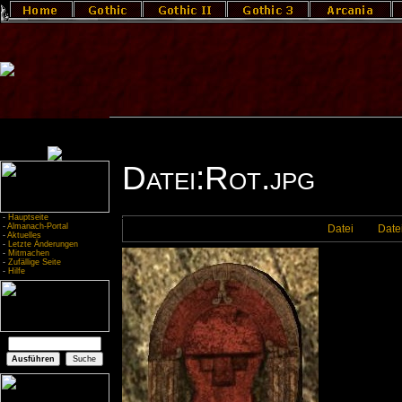
Datei:Rot.jpg
-
Hauptseite
-
Almanach-Portal
Datei
Date
-
Aktuelles
-
Letzte Änderungen
-
Mitmachen
-
Zufällige Seite
-
Hilfe