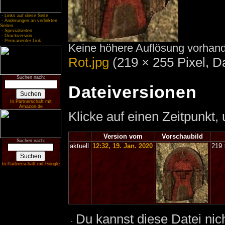
-
Links auf diese Seite
-
Änderungen an verlinkten
Seiten
-
Spezialseiten
-
Druckversion
-
Permanenter Link
Keine höhere Auflösung vorhan
Rot.jpg
‎
(219 × 255 Pixel, 
Suchen nach:
Dateiversionen
In Partnerschaft mit
Amazon.de
Klicke auf einen Zeitpunkt,
Version vom
Vorschaubild
Suchen nach:
aktuell
12:32, 19. Jan. 2020
219
In Partnerschaft mit Google
Du kannst diese Datei nic