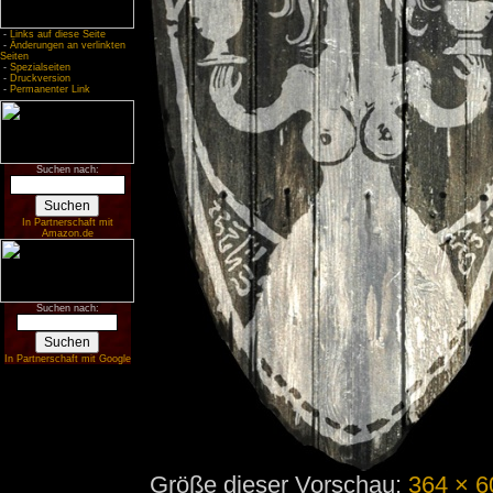
-
Links auf diese Seite
-
Änderungen an verlinkten
Seiten
-
Spezialseiten
-
Druckversion
-
Permanenter Link
Suchen nach:
In Partnerschaft mit
Amazon.de
Suchen nach:
In Partnerschaft mit Google
Größe dieser Vorschau:
364 × 6