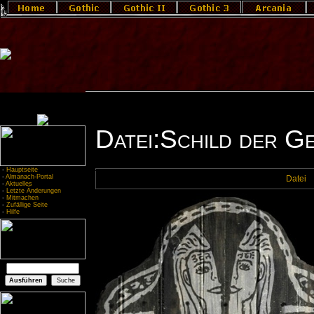
Datei:Schild der G
-
Hauptseite
-
Almanach-Portal
Datei
-
Aktuelles
-
Letzte Änderungen
-
Mitmachen
-
Zufällige Seite
-
Hilfe