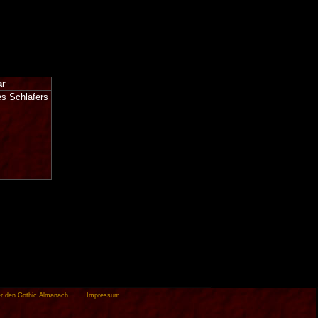
ar
es Schläfers
r den Gothic Almanach
Impressum