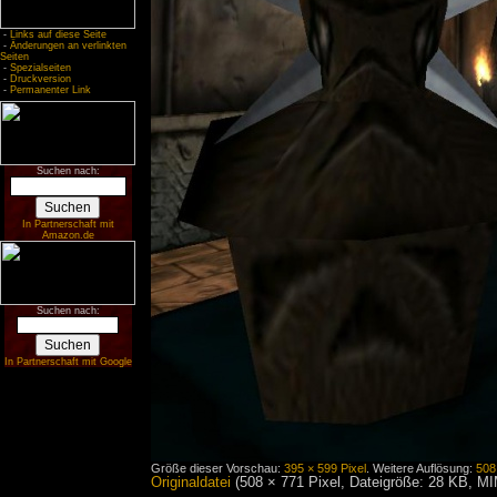
-
Links auf diese Seite
-
Änderungen an verlinkten
Seiten
-
Spezialseiten
-
Druckversion
-
Permanenter Link
Suchen nach:
In Partnerschaft mit
Amazon.de
Suchen nach:
In Partnerschaft mit Google
Größe dieser Vorschau:
395 × 599 Pixel
.
Weitere Auflösung:
508
Originaldatei
‎
(508 × 771 Pixel, Dateigröße: 28 KB, M