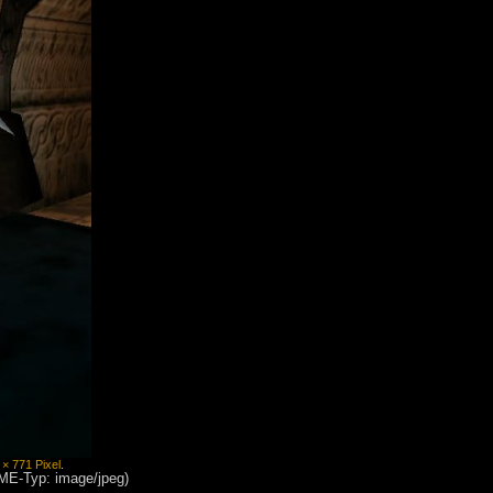
 × 771 Pixel
.
IME-Typ: image/jpeg)