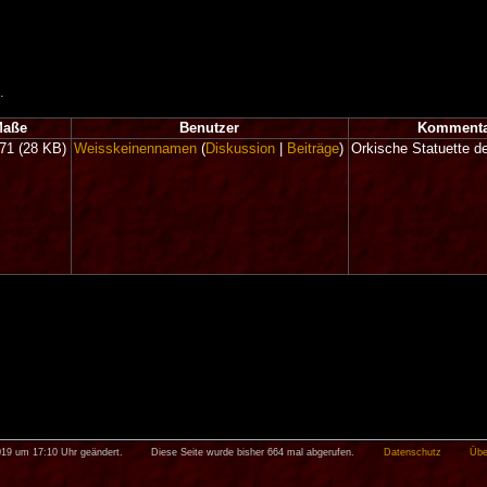
.
Maße
Benutzer
Komment
771
(28 KB)
Weisskeinennamen
(
Diskussion
|
Beiträge
)
Orkische Statuette d
019 um 17:10 Uhr geändert.
Diese Seite wurde bisher 664 mal abgerufen.
Datenschutz
Übe