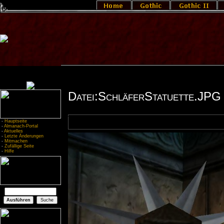
Datei:SchläferStatuette.JPG
-
Hauptseite
-
Almanach-Portal
-
Aktuelles
-
Letzte Änderungen
-
Mitmachen
-
Zufällige Seite
-
Hilfe