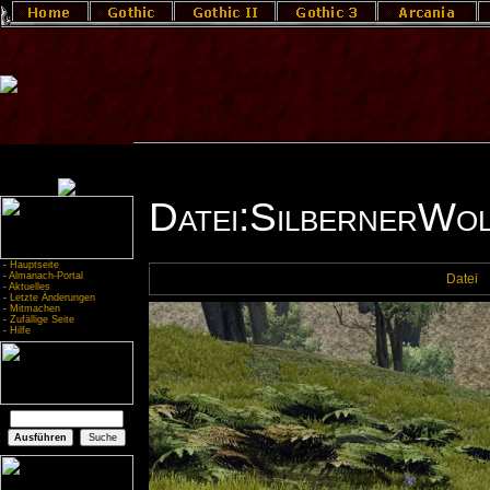
Datei:SilbernerWol
-
Hauptseite
-
Almanach-Portal
Datei
-
Aktuelles
-
Letzte Änderungen
-
Mitmachen
-
Zufällige Seite
-
Hilfe