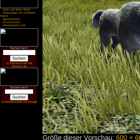
-
Links auf diese Seite
-
Änderungen an verlinkten
Seiten
-
Spezialseiten
-
Druckversion
-
Permanenter Link
Suchen nach:
In Partnerschaft mit
Amazon.de
Suchen nach:
In Partnerschaft mit Google
Größe dieser Vorschau:
600 × 6