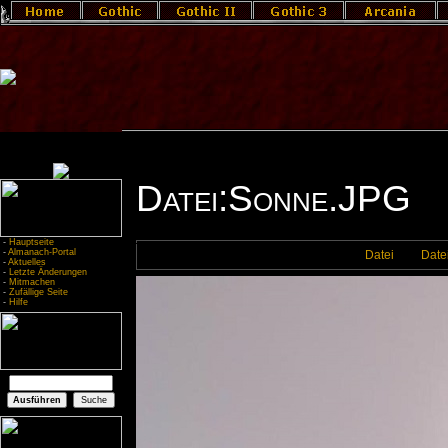
Datei:Sonne.JPG
-
Hauptseite
-
Almanach-Portal
Datei
Date
-
Aktuelles
-
Letzte Änderungen
-
Mitmachen
-
Zufällige Seite
-
Hilfe