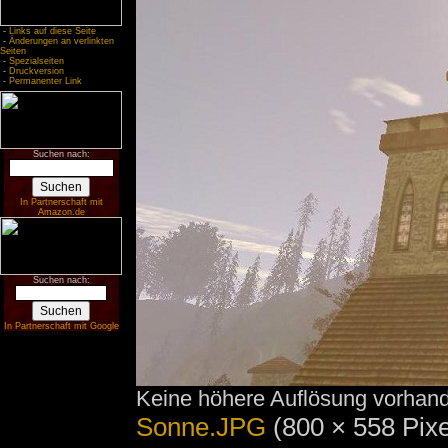
-
Links auf diese Seite
-
Änderungen an verlinkten
Seiten
-
Spezialseiten
-
Druckversion
-
Permanenter Link
Suchen nach:
In Partnerschaft mit
Amazon.de
Suchen nach:
In Partnerschaft mit Google
Keine höhere Auflösung vorhan
Sonne.JPG
‎
(800 × 558 Pix