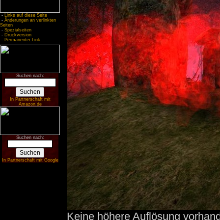
-
Links auf diese Seite
-
Änderungen an verlinkten
Seiten
-
Spezialseiten
-
Druckversion
-
Permanenter Link
Suchen nach:
In Partnerschaft mit
Amazon.de
Suchen nach:
In Partnerschaft mit Google
Keine höhere Auflösung vorhan