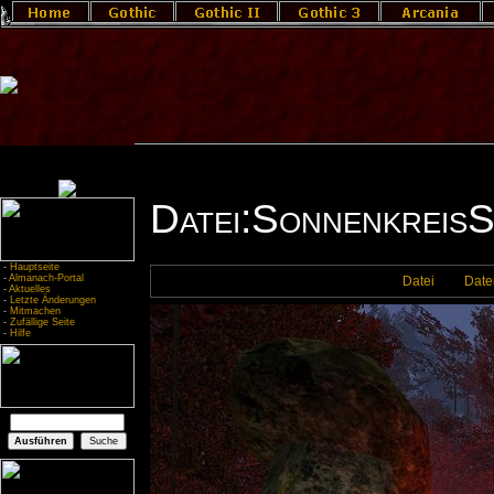
Datei:SonnenkreisS
-
Hauptseite
-
Almanach-Portal
Datei
Date
-
Aktuelles
-
Letzte Änderungen
-
Mitmachen
-
Zufällige Seite
-
Hilfe