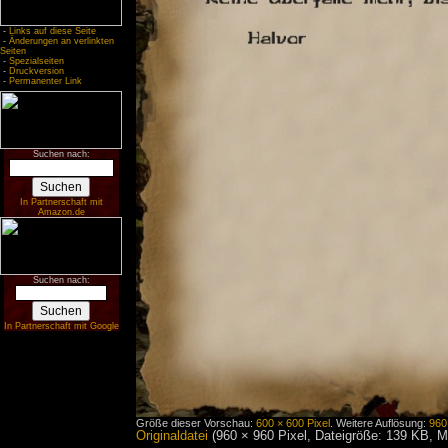
-
Links auf diese Seite
-
Änderungen an verlinkten
Seiten
-
Spezialseiten
-
Druckversion
-
Permanenter Link
Suchen nach:
In Partnerschaft mit
Amazon.de
Suchen nach:
In Partnerschaft mit Google
Größe dieser Vorschau:
600 × 600 Pixel
.
Weitere Auflösung:
960
Originaldatei
‎
(960 × 960 Pixel, Dateigröße: 139 KB, 