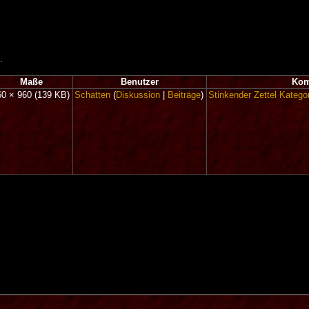
.
Maße
Benutzer
Kom
60 × 960
(139 KB)
Schatten
(
Diskussion
|
Beiträge
)
Stinkender Zettel
Kategor