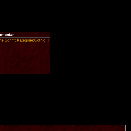
mentar
ie:Schrift
Kategorie:Gothic II