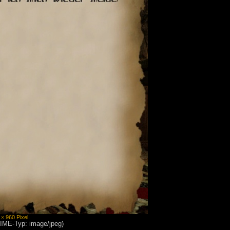
 × 960 Pixel
.
MIME-Typ: image/jpeg)