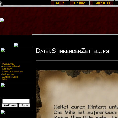
Datei:StinkenderZettel.jpg
-
Hauptseite
-
Almanach-Portal
-
Aktuelles
-
Letzte Änderungen
-
Mitmachen
-
Zufällige Seite
-
Hilfe