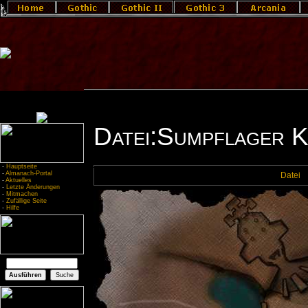
Datei:Sumpflager K
-
Hauptseite
-
Almanach-Portal
Datei
-
Aktuelles
-
Letzte Änderungen
-
Mitmachen
-
Zufällige Seite
-
Hilfe