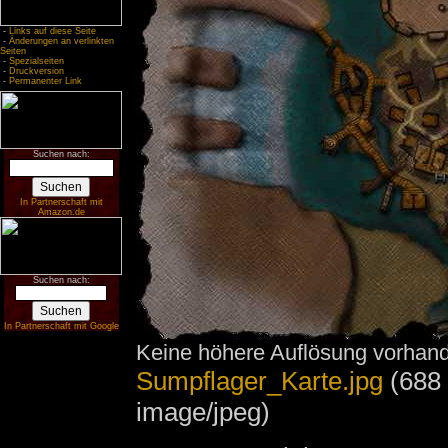
-
Links auf diese Seite
-
Änderungen an verlinkten
Seiten
-
Spezialseiten
-
Druckversion
-
Permanenter Link
Suchen nach:
In Partnerschaft mit
Amazon.de
Suchen nach:
In Partnerschaft mit Google
Keine höhere Auflösung vorhan
Sumpflager_Karte.jpg
‎
(688
image/jpeg)