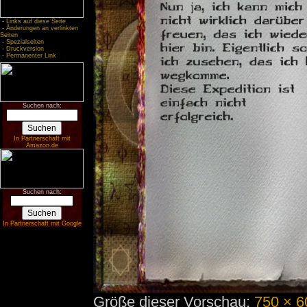
-
Links auf diese Seite
-
Änderungen an verlinkten
Seiten
-
Spezialseiten
-
Druckversion
-
Permanenter Link
Suchen nach:
In Partnerschaft mit
Amazon.de
Suchen nach:
In Partnerschaft mit Google
Größe dieser Vorschau:
750 × 6