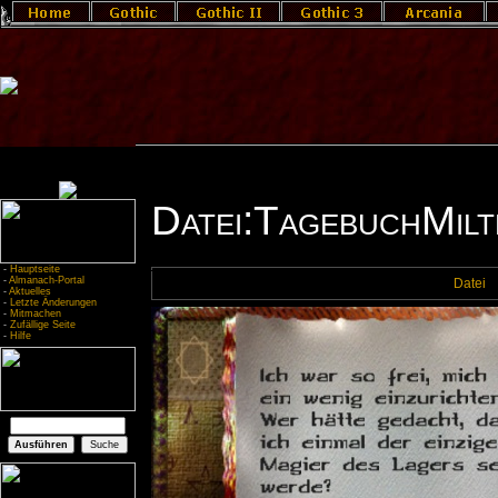
Datei:TagebuchMilt
-
Hauptseite
-
Almanach-Portal
Datei
-
Aktuelles
-
Letzte Änderungen
-
Mitmachen
-
Zufällige Seite
-
Hilfe