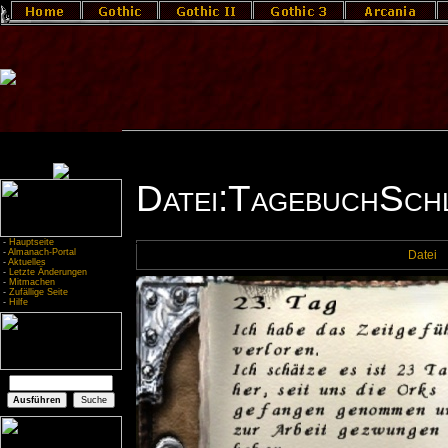
Datei:TagebuchSchl
-
Hauptseite
-
Almanach-Portal
Datei
-
Aktuelles
-
Letzte Änderungen
-
Mitmachen
-
Zufällige Seite
-
Hilfe