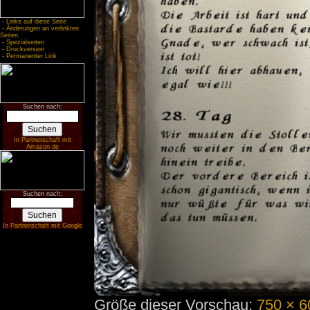
-
Links auf diese Seite
-
Änderungen an verlinkten
Seiten
-
Spezialseiten
-
Druckversion
-
Permanenter Link
Suchen nach:
In Partnerschaft mit
Amazon.de
Suchen nach:
In Partnerschaft mit Google
Größe dieser Vorschau:
750 × 6