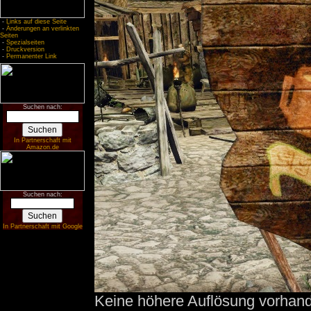
-
Links auf diese Seite
-
Änderungen an verlinkten
Seiten
-
Spezialseiten
-
Druckversion
-
Permanenter Link
Suchen nach:
In Partnerschaft mit
Amazon.de
Suchen nach:
In Partnerschaft mit Google
Keine höhere Auflösung vorhan