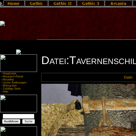
Datei:Tavernenschil
-
Hauptseite
-
Almanach-Portal
Datei
-
Aktuelles
-
Letzte Änderungen
-
Mitmachen
-
Zufällige Seite
-
Hilfe