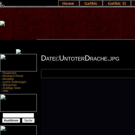
Datei:UntoterDrache.jpg
-
Hauptseite
-
Almanach-Portal
-
Aktuelles
-
Letzte Änderungen
-
Mitmachen
-
Zufällige Seite
-
Hilfe