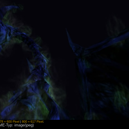
78 × 600 Pixel
|
800 × 617 Pixel
.
IME-Typ: image/jpeg)