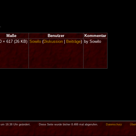
.
Maße
Benutzer
Kommentar
0 × 617
(26 KB)
Sowilo
(
Diskussion
|
Beiträge
)
by Sowilo
5 um 16:38 Uhr geändert.
Diese Seite wurde bisher 8.466 mal abgerufen.
Datenschutz
Über