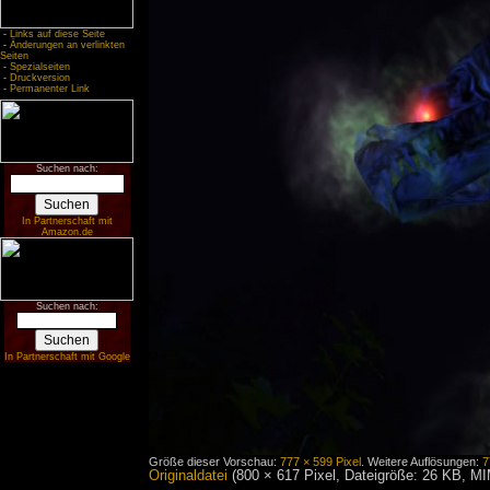
-
Links auf diese Seite
-
Änderungen an verlinkten
Seiten
-
Spezialseiten
-
Druckversion
-
Permanenter Link
Suchen nach:
In Partnerschaft mit
Amazon.de
Suchen nach:
In Partnerschaft mit Google
Größe dieser Vorschau:
777 × 599 Pixel
.
Weitere Auflösungen:
7
Originaldatei
‎
(800 × 617 Pixel, Dateigröße: 26 KB, M