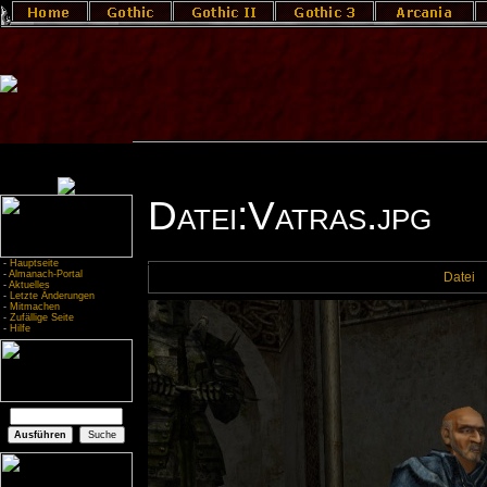
Datei:Vatras.jpg
-
Hauptseite
-
Almanach-Portal
Datei
-
Aktuelles
-
Letzte Änderungen
-
Mitmachen
-
Zufällige Seite
-
Hilfe