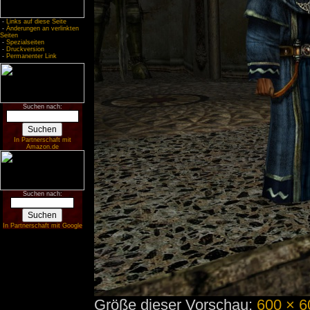
-
Links auf diese Seite
-
Änderungen an verlinkten
Seiten
-
Spezialseiten
-
Druckversion
-
Permanenter Link
Suchen nach:
In Partnerschaft mit
Amazon.de
Suchen nach:
In Partnerschaft mit Google
Größe dieser Vorschau:
600 × 6