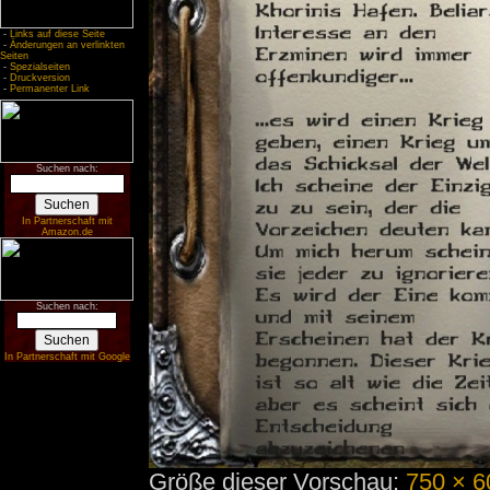
-
Links auf diese Seite
-
Änderungen an verlinkten
Seiten
-
Spezialseiten
-
Druckversion
-
Permanenter Link
Suchen nach:
In Partnerschaft mit
Amazon.de
Suchen nach:
In Partnerschaft mit Google
Größe dieser Vorschau:
750 × 6