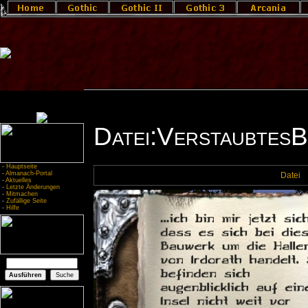
Datei:VerstaubtesB
-
Hauptseite
-
Almanach-Portal
Datei
-
Aktuelles
-
Letzte Änderungen
-
Mitmachen
-
Zufällige Seite
-
Hilfe