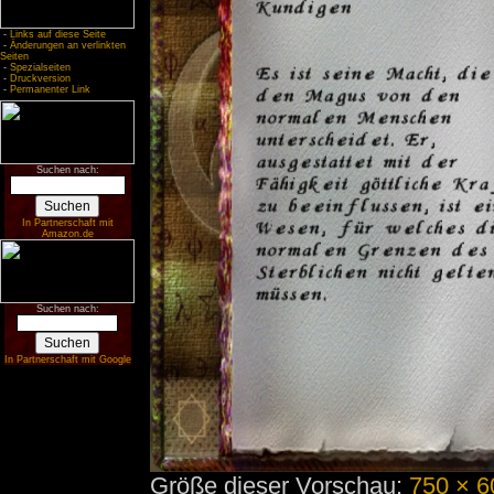
-
Links auf diese Seite
-
Änderungen an verlinkten
Seiten
-
Spezialseiten
-
Druckversion
-
Permanenter Link
Suchen nach:
In Partnerschaft mit
Amazon.de
Suchen nach:
In Partnerschaft mit Google
Größe dieser Vorschau:
750 × 6