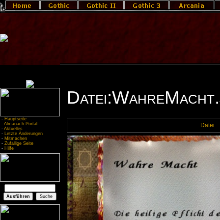
Datei:WahreMacht.
-
Hauptseite
-
Almanach-Portal
Datei
-
Aktuelles
-
Letzte Änderungen
-
Mitmachen
-
Zufällige Seite
-
Hilfe