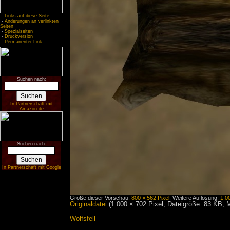
-
Links auf diese Seite
-
Änderungen an verlinkten
Seiten
-
Spezialseiten
-
Druckversion
-
Permanenter Link
Suchen nach:
In Partnerschaft mit
Amazon.de
Suchen nach:
In Partnerschaft mit Google
Größe dieser Vorschau:
800 × 562 Pixel
.
Weitere Auflösung:
1.0
Originaldatei
‎
(1.000 × 702 Pixel, Dateigröße: 83 KB,
Wolfsfell