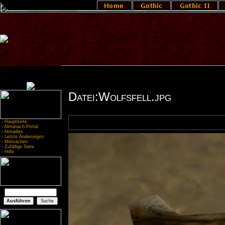
Datei:Wolfsfell.jpg
-
Hauptseite
-
Almanach-Portal
-
Aktuelles
-
Letzte Änderungen
-
Mitmachen
-
Zufällige Seite
-
Hilfe