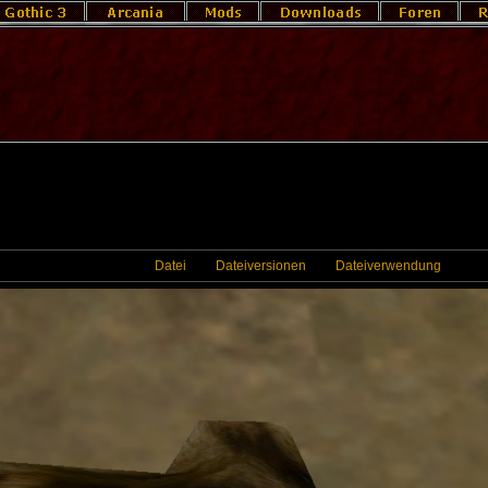
Datei
Dateiversionen
Dateiverwendung