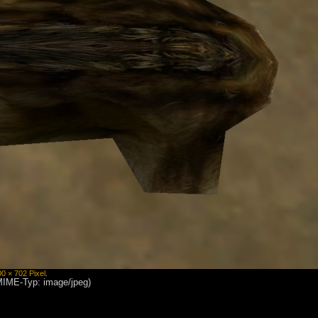
00 × 702 Pixel
.
 MIME-Typ: image/jpeg)