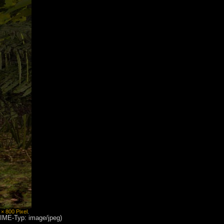
 × 800 Pixel
.
MIME-Typ: image/jpeg)