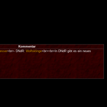
Kommentar
esser
<br>- DNdR:
Wolfsklinge
<br><br>In DNdR gibt es ein neues