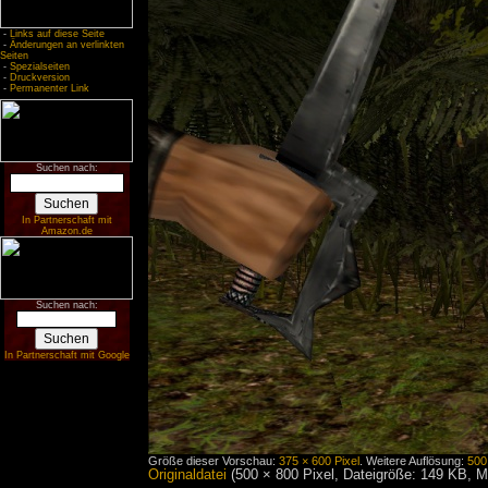
-
Links auf diese Seite
-
Änderungen an verlinkten
Seiten
-
Spezialseiten
-
Druckversion
-
Permanenter Link
Suchen nach:
In Partnerschaft mit
Amazon.de
Suchen nach:
In Partnerschaft mit Google
Größe dieser Vorschau:
375 × 600 Pixel
.
Weitere Auflösung:
500
Originaldatei
‎
(500 × 800 Pixel, Dateigröße: 149 KB, 