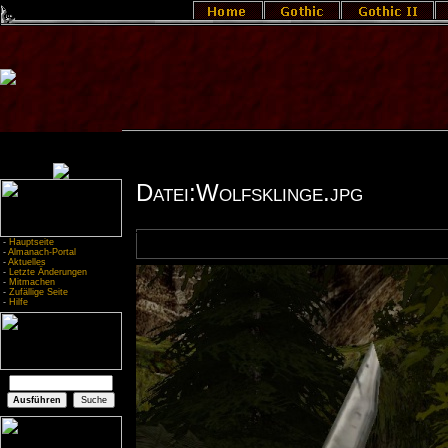
Datei:Wolfsklinge.jpg
-
Hauptseite
-
Almanach-Portal
-
Aktuelles
-
Letzte Änderungen
-
Mitmachen
-
Zufällige Seite
-
Hilfe