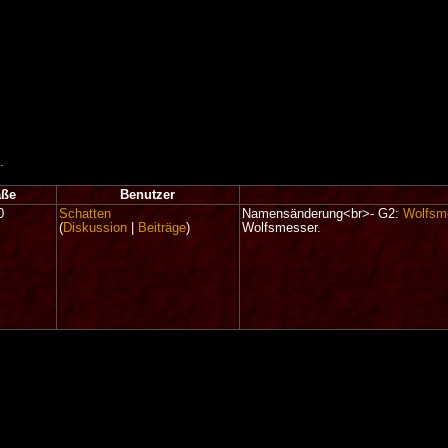
.
ße
Benutzer
0
Schatten
Namensänderung<br>- G2:
Wolfsm
(
Diskussion
|
Beiträge
)
Wolfsmesser.